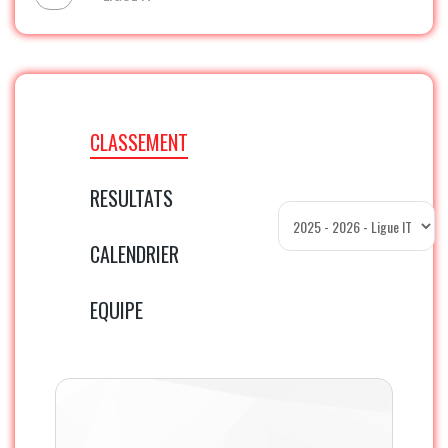
CLASSEMENT
RESULTATS
CALENDRIER
1
15
12
1
2
55
27
28
37
EQUIPE
SOFRECOM
2
15
11
2
2
53
22
31
35
SAGEMCOM
3
15
11
2
2
55
26
29
35
FORVIA
4
15
10
3
2
56
17
39
33