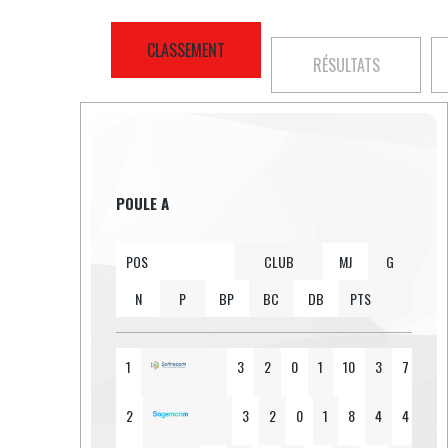
CLASSEMENT
RÉSULTATS
POULE A
POS
CLUB
MJ
G
N
P
BP
BC
DB
PTS
1
3
2
0
1
10
3
7
6
2
3
2
0
1
8
4
4
6
SOFRECOM