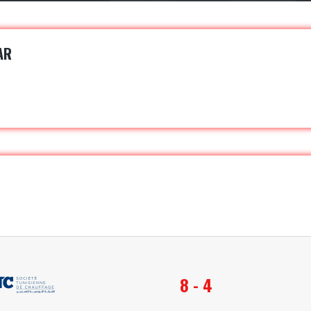
AR
8 - 4